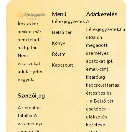
Menü
Adatkezelés
Lélekjegyzetek
A
Írok akkor,
Lélekjegyzetek.hu
amikor már
Belső tér
oldalon
nem lehet
Könyv
megadott
hallgatni.
személyes
Rólam
Nem
adatokat (pl.
válaszokat
Kapcsolat
email-cím)
adok – jelen
kizárólag
vagyok.
kapcsolattartás,
értesítés és
Szerzői jog
– a Belső tér
Az oldalon
esetében –
található
előfizetés
valamennyi
kezelése
szöveg Dr.