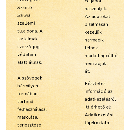
céljából
Szántó
használjuk.
Szilvia
Az adatokat
szellemi
bizalmasan
tulajdona. A
kezeljük,
tartalmak
harmadik
szerzői jogi
félnek
védelem
marketingcélból
alatt állnak.
nem adjuk
át.
A szövegek
Részletes
bármilyen
információ az
formában
adatkezelésről
történő
itt érhető el:
felhasználása,
Adatkezelési
másolása,
tájékoztató
terjesztése