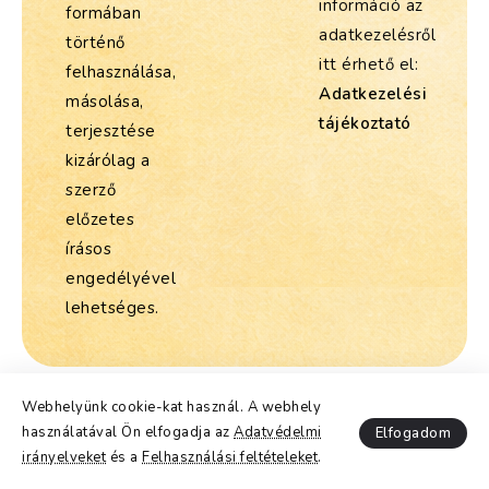
információ az
formában
adatkezelésről
történő
itt érhető el:
felhasználása,
Adatkezelési
másolása,
tájékoztató
terjesztése
kizárólag a
szerző
előzetes
írásos
engedélyével
lehetséges.
Webhelyünk cookie-kat használ. A webhely
Copyright @lelekjegyetek.hu - 2026, Mindenjog fenntartva
használatával Ön elfogadja az
Adatvédelmi
Elfogadom
Design & Code by
Thomas Kemendi
irányelveket
és a
Felhasználási feltételeket
.