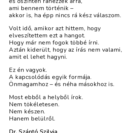
és őszintén ránézzek arra,
ami bennem történik –
akkor is, ha épp nincs rá kész válaszom.
Volt idő, amikor azt hittem, hogy
elveszítettem ezt a hangot.
Hogy már nem fogok többé írni.
Aztán kiderült, hogy az írás nem valami,
amit el lehet hagyni.
Ez én vagyok.
A kapcsolódás egyik formája.
Önmagamhoz – és néha másokhoz is.
Most ebből a helyből írok.
Nem tökéletesen.
Nem készen.
Hanem belülről.
Dr. Szántó Szilvia