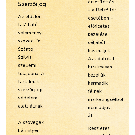
értesítés és
Szerzői jog
– a Belső tér
Az oldalon
esetében –
található
előfizetés
valamennyi
kezelése
szöveg Dr.
céljából
Szántó
használjuk.
Szilvia
Az adatokat
szellemi
bizalmasan
tulajdona. A
kezeljük,
tartalmak
harmadik
szerzői jogi
félnek
védelem
marketingcélból
alatt állnak.
nem adjuk
át.
A szövegek
Részletes
bármilyen