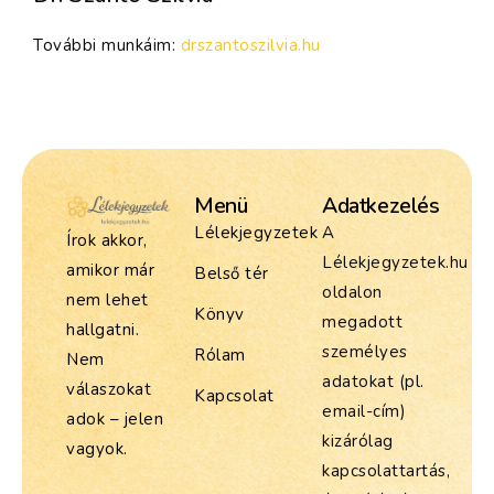
További munkáim:
drszantoszilvia.hu
Menü
Adatkezelés
Lélekjegyzetek
A
Írok akkor,
Lélekjegyzetek.hu
amikor már
Belső tér
oldalon
nem lehet
Könyv
megadott
hallgatni.
személyes
Rólam
Nem
adatokat (pl.
válaszokat
Kapcsolat
email-cím)
adok – jelen
kizárólag
vagyok.
kapcsolattartás,