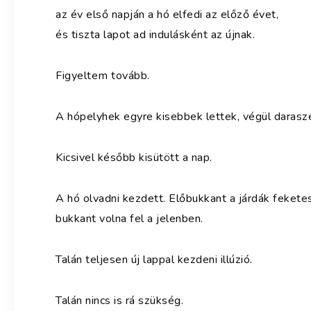
az év első napján a hó elfedi az előző évet,
és tiszta lapot ad indulásként az újnak.
Figyeltem tovább.
A hópelyhek egyre kisebbek lettek, végül darasze
Kicsivel később kisütött a nap.
A hó olvadni kezdett. Előbukkant a járdák fekete
bukkant volna fel a jelenben.
Talán teljesen új lappal kezdeni illúzió.
Talán nincs is rá szükség.