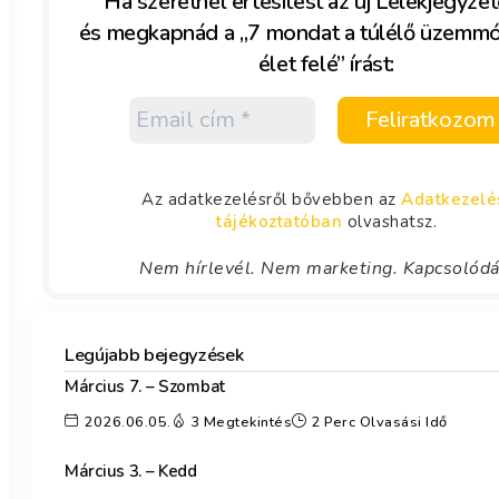
Ha szeretnél értesítést az új Lélekjegyzet
és megkapnád a „7 mondat a túlélő üzemm
élet felé” írást:
Az adatkezelésről bővebben az
Adatkezelé
tájékoztatóban
olvashatsz.
Nem hírlevél. Nem marketing. Kapcsolód
Legújabb bejegyzések
Március 7. – Szombat
2026.06.05.
3 Megtekintés
2 Perc Olvasási Idő
Március 3. – Kedd