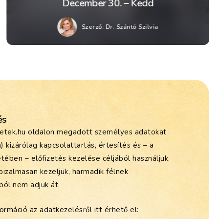
December 30. – Kedd
Szerző:
Dr. Szántó Szilvia
és
etek.hu oldalon megadott személyes adatokat
m) kizárólag kapcsolattartás, értesítés és – a
tében – előfizetés kezelése céljából használjuk.
bizalmasan kezeljük, harmadik félnek
ból nem adjuk át.
ormáció az adatkezelésről itt érhető el: