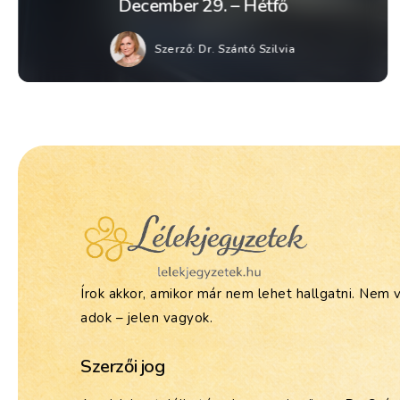
December 29. – Hétfő
Szerző:
Dr. Szántó Szilvia
Írok akkor, amikor már nem lehet hallgatni. Nem 
adok – jelen vagyok.
Szerzői jog