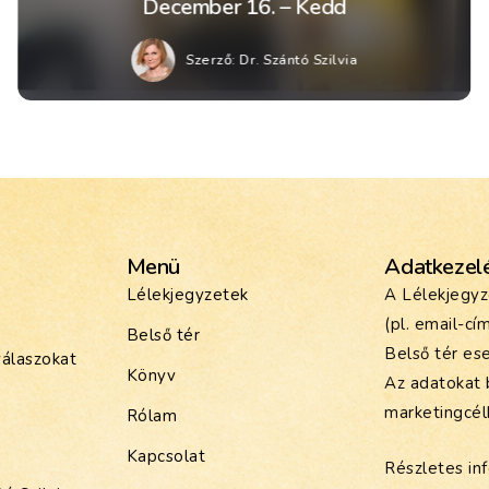
December 16. – Kedd
Szerző:
Dr. Szántó Szilvia
Menü
Adatkezel
Lélekjegyzetek
A Lélekjegyz
(pl. email-cí
Belső tér
Belső tér ese
válaszokat
Könyv
Az adatokat 
marketingcél
Rólam
Kapcsolat
Részletes inf