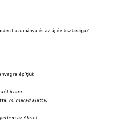
nden hozománya és az új év tisztasága?
nyagra építjük.
ről írtam.
ta, mi marad alatta.
yeltem az életet,