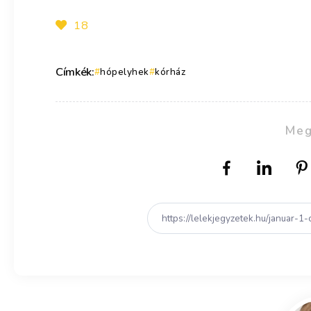
18
Címkék:
hópelyhek
kórház
Meg