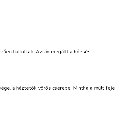
rűen hullottak. Aztán megállt a hóesés.
sége, a háztetők vörös cserepe. Mintha a múlt feje