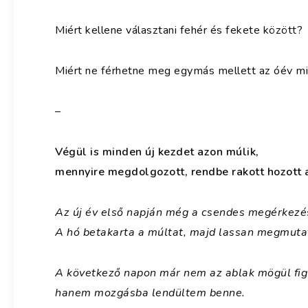
Miért kellene választani fehér és fekete között?
Miért ne férhetne meg egymás mellett az óév mi
–
Végül is minden új kezdet azon múlik,
mennyire megdolgozott, rendbe rakott hozott a
Az új év első napján még a csendes megérkezés
A hó betakarta a múltat, majd lassan megmutat
A következő napon már nem az ablak mögül fig
hanem mozgásba lendültem benne.