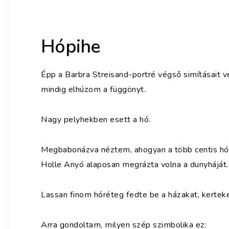
Hópihe
Épp a Barbra Streisand-portré végső simításait v
mindig elhúzom a függönyt.
Nagy pelyhekben esett a hó.
Megbabonázva néztem, ahogyan a több centis hóp
Holle Anyó alaposan megrázta volna a dunyháját.
Lassan finom hóréteg fedte be a házakat, kerteke
Arra gondoltam, milyen szép szimbolika ez: