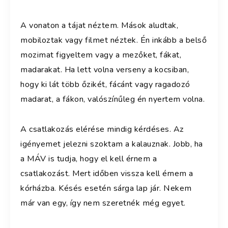
A vonaton a tájat néztem. Mások aludtak,
mobiloztak vagy filmet néztek. Én inkább a belső
mozimat figyeltem vagy a mezőket, fákat,
madarakat. Ha lett volna verseny a kocsiban,
hogy ki lát több őzikét, fácánt vagy ragadozó
madarat, a fákon, valószínűleg én nyertem volna.
A csatlakozás elérése mindig kérdéses. Az
igényemet jelezni szoktam a kalauznak. Jobb, ha
a MÁV is tudja, hogy el kell érnem a
csatlakozást. Mert időben vissza kell érnem a
kórházba. Késés esetén sárga lap jár. Nekem
már van egy, így nem szeretnék még egyet.