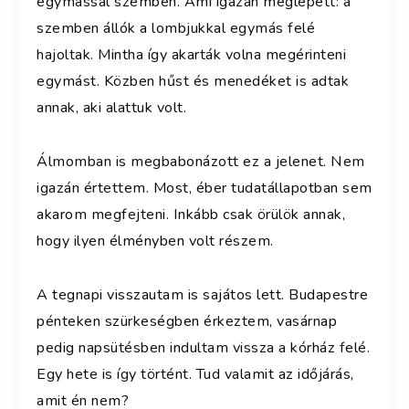
egymással szemben. Ami igazán meglepett: a
szemben állók a lombjukkal egymás felé
hajoltak. Mintha így akarták volna megérinteni
egymást. Közben hűst és menedéket is adtak
annak, aki alattuk volt.
Álmomban is megbabonázott ez a jelenet. Nem
igazán értettem. Most, éber tudatállapotban sem
akarom megfejteni. Inkább csak örülök annak,
hogy ilyen élményben volt részem.
A tegnapi visszautam is sajátos lett. Budapestre
pénteken szürkeségben érkeztem, vasárnap
pedig napsütésben indultam vissza a kórház felé.
Egy hete is így történt. Tud valamit az időjárás,
amit én nem?