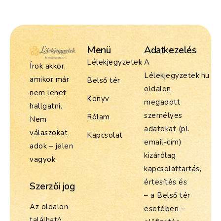
Menü
Adatkezelés
Lélekjegyzetek
A
Írok akkor,
Lélekjegyzetek.hu
amikor már
Belső tér
oldalon
nem lehet
Könyv
megadott
hallgatni.
személyes
Rólam
Nem
adatokat (pl.
válaszokat
Kapcsolat
email-cím)
adok – jelen
kizárólag
vagyok.
kapcsolattartás,
értesítés és
Szerzői jog
– a Belső tér
Az oldalon
esetében –
található