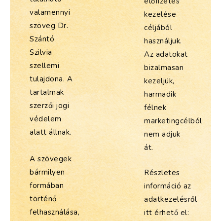
előfizetés
valamennyi
kezelése
szöveg Dr.
céljából
Szántó
használjuk.
Szilvia
Az adatokat
szellemi
bizalmasan
tulajdona. A
kezeljük,
tartalmak
harmadik
szerzői jogi
félnek
védelem
marketingcélból
alatt állnak.
nem adjuk
át.
A szövegek
bármilyen
Részletes
formában
információ az
történő
adatkezelésről
felhasználása,
itt érhető el: