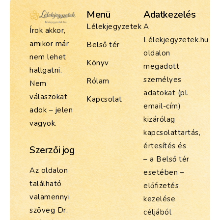
Menü
Adatkezelés
Lélekjegyzetek
A
Írok akkor,
Lélekjegyzetek.hu
amikor már
Belső tér
oldalon
nem lehet
Könyv
megadott
hallgatni.
személyes
Rólam
Nem
adatokat (pl.
válaszokat
Kapcsolat
email-cím)
adok – jelen
kizárólag
vagyok.
kapcsolattartás,
értesítés és
Szerzői jog
– a Belső tér
Az oldalon
esetében –
található
előfizetés
valamennyi
kezelése
szöveg Dr.
céljából