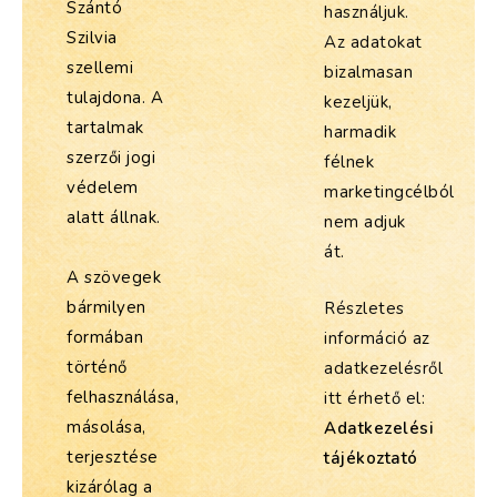
Szántó
használjuk.
Szilvia
Az adatokat
szellemi
bizalmasan
tulajdona. A
kezeljük,
tartalmak
harmadik
szerzői jogi
félnek
védelem
marketingcélból
alatt állnak.
nem adjuk
át.
A szövegek
bármilyen
Részletes
formában
információ az
történő
adatkezelésről
felhasználása,
itt érhető el:
másolása,
Adatkezelési
terjesztése
tájékoztató
kizárólag a