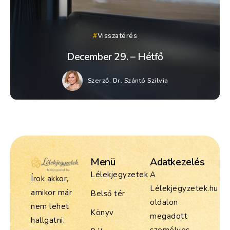
Visszatérés
December 29. – Hétfő
Szerző:
Dr. Szántó Szilvia
Menü
Adatkezelés
Lélekjegyzetek
A
Írok akkor,
Lélekjegyzetek.hu
amikor már
Belső tér
oldalon
nem lehet
Könyv
megadott
hallgatni.