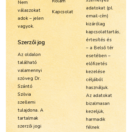
személyes
Rólam
Nem
adatokat (pl.
válaszokat
Kapcsolat
email-cím)
adok – jelen
kizárólag
vagyok.
kapcsolattartás,
értesítés és
Szerzői jog
– a Belső tér
Az oldalon
esetében –
található
előfizetés
valamennyi
kezelése
szöveg Dr.
céljából
Szántó
használjuk.
Szilvia
Az adatokat
szellemi
bizalmasan
tulajdona. A
kezeljük,
tartalmak
harmadik
szerzői jogi
félnek