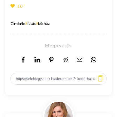
18
Címkék:
futás
kórház
Megosztás