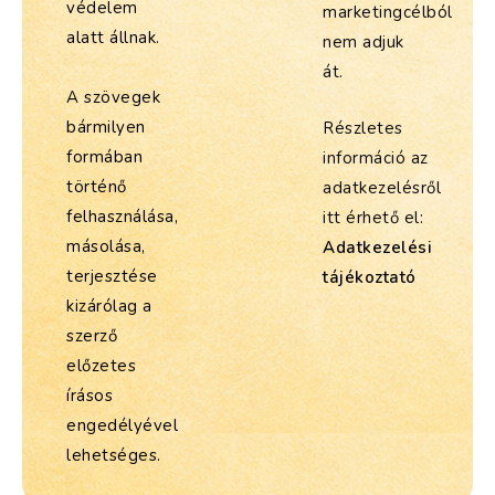
védelem
marketingcélból
alatt állnak.
nem adjuk
át.
A szövegek
bármilyen
Részletes
formában
információ az
történő
adatkezelésről
felhasználása,
itt érhető el:
másolása,
Adatkezelési
terjesztése
tájékoztató
kizárólag a
szerző
előzetes
írásos
engedélyével
lehetséges.