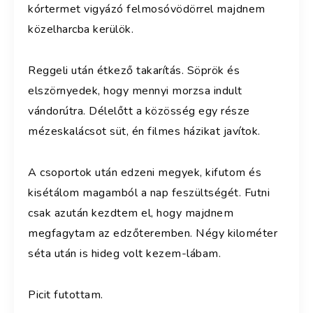
kórtermet vigyázó felmosóvödörrel majdnem
közelharcba kerülök.
Reggeli után étkező takarítás. Söprök és
elszörnyedek, hogy mennyi morzsa indult
vándorútra. Délelőtt a közösség egy része
mézeskalácsot süt, én filmes házikat javítok.
A csoportok után edzeni megyek, kifutom és
kisétálom magamból a nap feszültségét. Futni
csak azután kezdtem el, hogy majdnem
megfagytam az edzőteremben. Négy kilométer
séta után is hideg volt kezem-lábam.
Picit futottam.