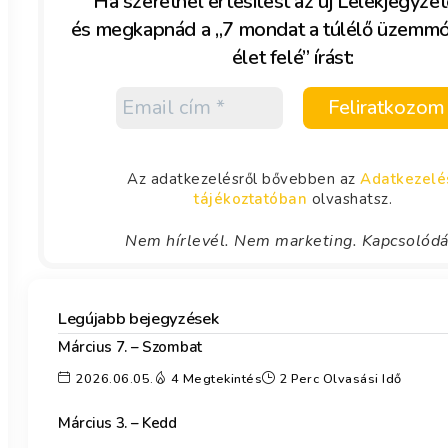
Ha szeretnél értesítést az új Lélekjegyzet
és megkapnád a „7 mondat a túlélő üzemm
élet felé” írást:
Az adatkezelésről bővebben az
Adatkezelé
tájékoztatóban
olvashatsz.
Nem hírlevél. Nem marketing. Kapcsolód
Legújabb bejegyzések
Március 7. – Szombat
2026.06.05.
4 Megtekintés
2 Perc Olvasási Idő
Március 3. – Kedd