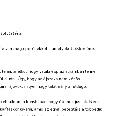
 folytatása.
ele van meglepetésekkel – amelyeket olykor én is
 lenni, anélkül, hogy valaki épp az aurámban lenne
l aludni. Úgy, hogy az éjszaka nem közös
újra rájövök, milyen nagy találmány a füldugó.
 kell állnom a konyhában, hogy ételhez jussak. Nem
karításkor kivárni, amíg az egyik betegtárs a többedik