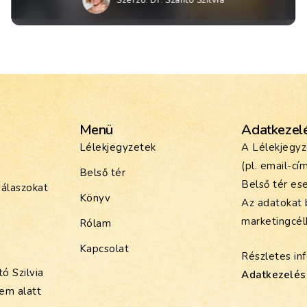
Szerző:
Dr. Szántó Szilvia
Menü
Adatkezel
Lélekjegyzetek
A Lélekjegyz
(pl. email-cí
Belső tér
Belső tér ese
válaszokat
Könyv
Az adatokat 
marketingcél
Rólam
Kapcsolat
Részletes inf
ó Szilvia
Adatkezelési
lem alatt