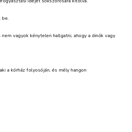
fogyasztási idejét sokszorosára kitolva.
 be.
 nem vagyok kénytelen hallgatni, ahogy a dinók vagy
aki a kórház folyosóján, és mély hangon