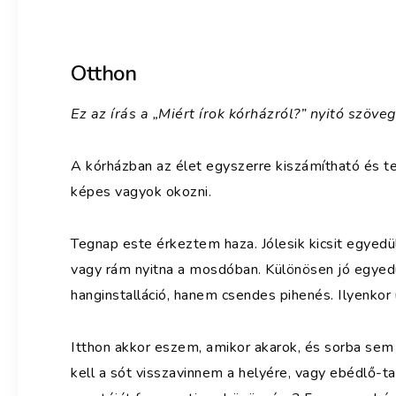
Otthon
Ez az írás a „Miért írok kórházról?” nyitó szöveg
A kórházban az élet egyszerre kiszámítható és t
képes vagyok okozni.
Tegnap este érkeztem haza. Jólesik kicsit egyedül
vagy rám nyitna a mosdóban. Különösen jó egyedü
hanginstalláció, hanem csendes pihenés. Ilyenkor 
Itthon akkor eszem, amikor akarok, és sorba sem
kell a sót visszavinnem a helyére, vagy ebédlő-ta