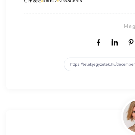
Címkék:
kórház
visszatérés
Meg