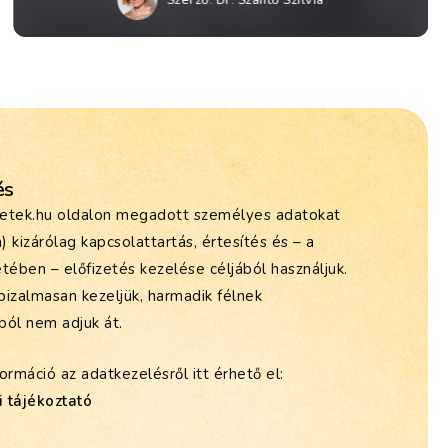
Szerző:
Dr. Szántó Szilvia
és
etek.hu oldalon megadott személyes adatokat
m) kizárólag kapcsolattartás, értesítés és – a
tében – előfizetés kezelése céljából használjuk.
bizalmasan kezeljük, harmadik félnek
ból nem adjuk át.
ormáció az adatkezelésről itt érhető el:
 tájékoztató