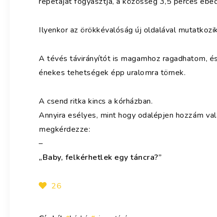
repetáját fogyasztja, a közösség 3,5 perces ebéd
Ilyenkor az örökkévalóság új oldalával mutatkozik
A tévés távirányítót is magamhoz ragadhatom, és
énekes tehetségek épp uralomra törnek.
A csend ritka kincs a kórházban.
Annyira esélyes, mint hogy odalépjen hozzám val
megkérdezze:
–
„Baby, felkérhetlek egy táncra?”
26