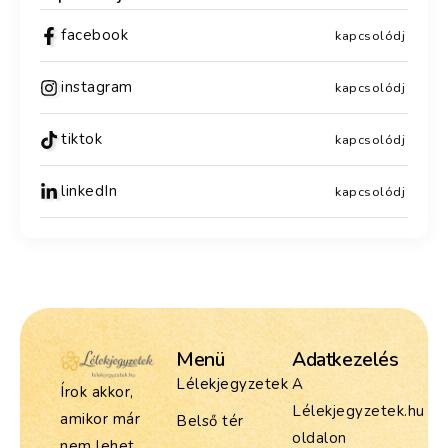
facebook
kapcsolódj
instagram
kapcsolódj
tiktok
kapcsolódj
linkedIn
kapcsolódj
Menü
Adatkezelés
Lélekjegyzetek
A
Írok akkor,
Lélekjegyzetek.hu
amikor már
Belső tér
oldalon
nem lehet