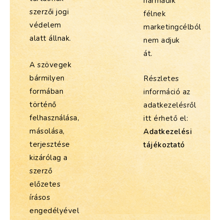
harmadik
szerzői jogi
félnek
védelem
marketingcélból
alatt állnak.
nem adjuk
át.
A szövegek
bármilyen
Részletes
formában
információ az
történő
adatkezelésről
felhasználása,
itt érhető el:
másolása,
Adatkezelési
terjesztése
tájékoztató
kizárólag a
szerző
előzetes
írásos
engedélyével