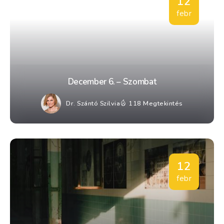
12
febr
December 6. – Szombat
Dr. Szántó Szilvia
118 Megtekintés
12
febr