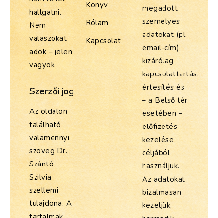
Könyv
megadott
hallgatni.
személyes
Rólam
Nem
adatokat (pl.
válaszokat
Kapcsolat
email-cím)
adok – jelen
kizárólag
vagyok.
kapcsolattartás,
értesítés és
Szerzői jog
– a Belső tér
Az oldalon
esetében –
található
előfizetés
valamennyi
kezelése
szöveg Dr.
céljából
Szántó
használjuk.
Szilvia
Az adatokat
szellemi
bizalmasan
tulajdona. A
kezeljük,
tartalmak