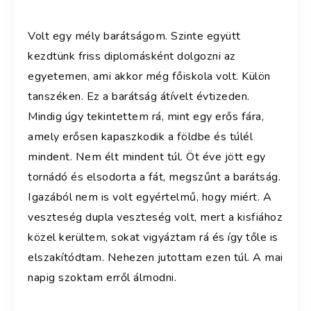
Volt egy mély barátságom. Szinte együtt
kezdtünk friss diplomásként dolgozni az
egyetemen, ami akkor még főiskola volt. Külön
tanszéken. Ez a barátság átívelt évtizeden.
Mindig úgy tekintettem rá, mint egy erős fára,
amely erősen kapaszkodik a földbe és túlél
mindent. Nem élt mindent túl. Öt éve jött egy
tornádó és elsodorta a fát, megszűnt a barátság.
Igazából nem is volt egyértelmű, hogy miért. A
veszteség dupla veszteség volt, mert a kisfiához
közel kerültem, sokat vigyáztam rá és így tőle is
elszakítódtam. Nehezen jutottam ezen túl. A mai
napig szoktam erről álmodni.