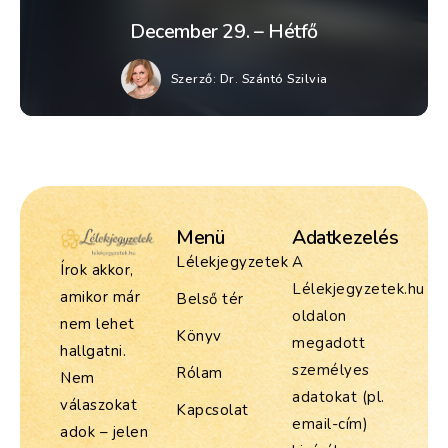
December 29. – Hétfő
Szerző:
Dr. Szántó Szilvia
Menü
Adatkezelés
Lélekjegyzetek
A
Írok akkor,
Lélekjegyzetek.hu
amikor már
Belső tér
oldalon
nem lehet
Könyv
megadott
hallgatni.
személyes
Rólam
Nem
adatokat (pl.
válaszokat
Kapcsolat
email-cím)
adok – jelen