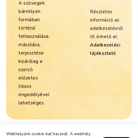
A szövegek
bármilyen
Részletes
formában
információ az
történő
adatkezelésről
felhasználása,
itt érhető el:
másolása,
Adatkezelési
terjesztése
tájékoztató
kizárólag a
szerző
előzetes
írásos
engedélyével
lehetséges.
Webhelyünk cookie-kat használ. A webhely
Copyright @lelekjegyetek.hu - 2026, Mindenjog fenntartva