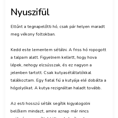
Nyuszifül
Eltűnt a tegnapelőtti hó, csak pár helyen maradt
meg vékony foltokban.
Kedd este lementem sétálni. A friss hó ropogott
a talpam alatt. Figyelnem kellett, hogy hova
lépek, nehogy elcsússzak, és ez nagyon a
jelenben tartott. Csak kutyasétáltatókkal
találkoztam. Egy fiatal fiú a kutyája elé dobálta a
hógolyókat. A kutya rezignáltan haladt tovább.
Az esti hosszú séták segítik kigyalogolni
belőlem mindazt, amire aznap már nincs