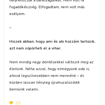
helyrehozzuk a barátságunkat. Nem volt rá
fogadókészség. Elfogadtam, nem volt más
esélyem.
–
Hiszek abban, hogy ami és aki hozzám tartozik,
azt nem söpörheti el a vihar.
Nem mindig nagy döntésekkel változik meg az
életünk. Néha azzal, hogy elmegyünk oda is,
ahová legszívesebben nem mennénk – és
közben lassan tényleg újrahuzalozódik
bennünk valami.
25