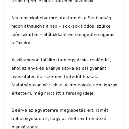
szükségem, ezáltal töltenek, lazítanak.
Ma a munkahelyemre utaztam és a Szabadság
hídon áthaladva a nap – sok-sok ködös, szürke
időszak után – előbukkant és ráengedte sugarait
a Dunára.
A villamoson találkoztam egy ázsiai családdal,
ahol az anya és a lánya sapka és sál gyanánt
nyuszifüles és -szemes fejfedőt húztak.
Mulatságosan néztek ki. A motivációt nem igazán
értettem, még nincs itt a farsang ideje.
Beérve az egyetemre meglepetés ért. Ismét
bebizonyosodott, hogy az élet mint rendező
munkálkodik.