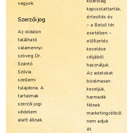
kizárólag
vagyok.
kapcsolattartás,
értesítés és
Szerzői jog
– a Belső tér
Az oldalon
esetében –
található
előfizetés
valamennyi
kezelése
szöveg Dr.
céljából
Szántó
használjuk.
Szilvia
Az adatokat
szellemi
bizalmasan
tulajdona. A
kezeljük,
tartalmak
harmadik
szerzői jogi
félnek
védelem
marketingcélból
alatt állnak.
nem adjuk
át.