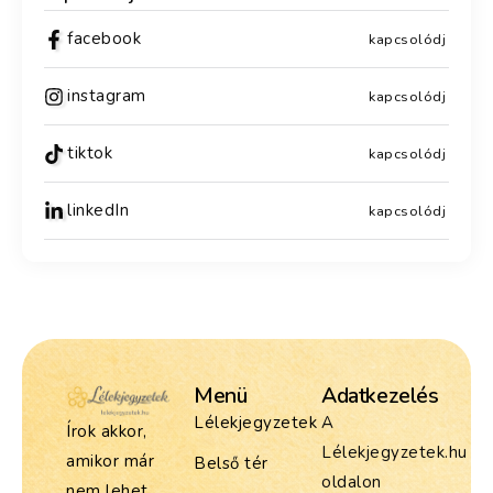
facebook
kapcsolódj
instagram
kapcsolódj
tiktok
kapcsolódj
linkedIn
kapcsolódj
Menü
Adatkezelés
Lélekjegyzetek
A
Írok akkor,
Lélekjegyzetek.hu
amikor már
Belső tér
oldalon
nem lehet