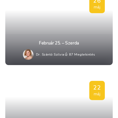
26
máj
Február 25. – Szerda
Dr. Szántó Szilvia
87 Megtekintés
22
máj