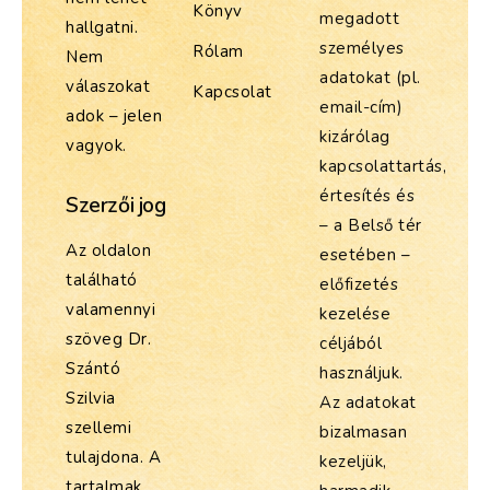
Könyv
megadott
hallgatni.
személyes
Rólam
Nem
adatokat (pl.
válaszokat
Kapcsolat
email-cím)
adok – jelen
kizárólag
vagyok.
kapcsolattartás,
értesítés és
Szerzői jog
– a Belső tér
Az oldalon
esetében –
található
előfizetés
valamennyi
kezelése
szöveg Dr.
céljából
Szántó
használjuk.
Szilvia
Az adatokat
szellemi
bizalmasan
tulajdona. A
kezeljük,
tartalmak