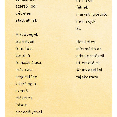
harmadik
szerzői jogi
félnek
védelem
marketingcélból
alatt állnak.
nem adjuk
át.
A szövegek
bármilyen
Részletes
formában
információ az
történő
adatkezelésről
felhasználása,
itt érhető el:
másolása,
Adatkezelési
terjesztése
tájékoztató
kizárólag a
szerző
előzetes
írásos
engedélyével