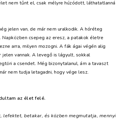
let nem tűnt el, csak mélyre húzódott, láthatatlanná
még jelen van, de már nem uralkodik. A hóréteg
ja. Napközben csepeg az eresz, a patakok életre
zne arra, milyen mozogni. A fák ágai végén alig
jelen vannak. A levegő is lágyult, sokkal
töri a csendet. Még bizonytalanul, ám a tavaszt
ár nem tudja letagadni, hogy vége lesz.
dultam az élet felé.
t, lefektet, betakar, és közben megmutatja, mennyi