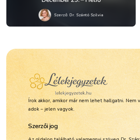
Szerző:
Dr. Szántó Szilvia
Írok akkor, amikor már nem lehet hallgatni. Nem 
adok – jelen vagyok.
Szerzői jog
Az oldalon található valamennyi szöveg Dr. Szánt