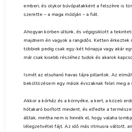
emberi, és olykor búvópatakként a felszínre is tört
szerette – a maga módján – a fiát.
Ahogyan körben ültünk, és végigsiklott a tekinte
majdnem én vagyok a rangidős. Ketten érkeztek n
többiek pedig csak egy-két hónapja vagy akár egy
már csak kisebb részéhez tudok és akarok kapcso
Ismét az elsuhanó havas tájra pillantok. Az elmúl
beköltözésem egy másik évszaknak felel meg a 
Akkor a kórház és a környéke, a kert, a közeli er
hótakaró borított mindent, és elfedte a természet f
álltak, mintha nem is hinnék el, hogy valaha lombj
lélegzetvétel fájt. Az idő más ritmusra váltott, 