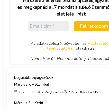
Ha szeretnél értesítést az új Lélekjegyzet
és megkapnád a „7 mondat a túlélő üzemm
élet felé” írást:
Az adatkezelésről bővebben az
Adatkezelé
tájékoztatóban
olvashatsz.
Nem hírlevél. Nem marketing. Kapcsolód
Legújabb bejegyzések
Március 7. – Szombat
2026.06.05.
2 Megtekintés
2 Perc Olvasási Idő
Március 3. – Kedd