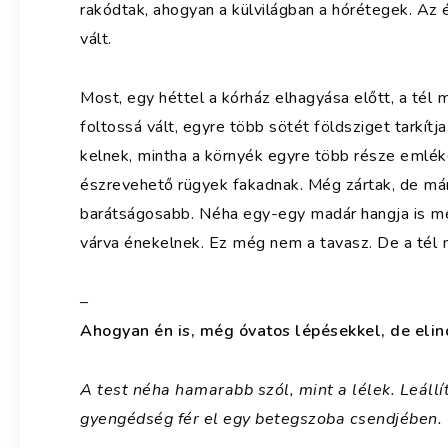
rakódtak, ahogyan a külvilágban a hórétegek. Az é
vált.
Most, egy héttel a kórház elhagyása előtt, a tél 
foltossá vált, egyre több sötét földsziget tarkít
kelnek, mintha a környék egyre több része emléke
észrevehető rügyek fakadnak. Még zártak, de már 
barátságosabb. Néha egy-egy madár hangja is meg
várva énekelnek. Ez még nem a tavasz. De a tél m
–
Ahogyan én is, még óvatos lépésekkel, de elin
A test néha hamarabb szól, mint a lélek. Leállí
gyengédség fér el egy betegszoba csendjében.