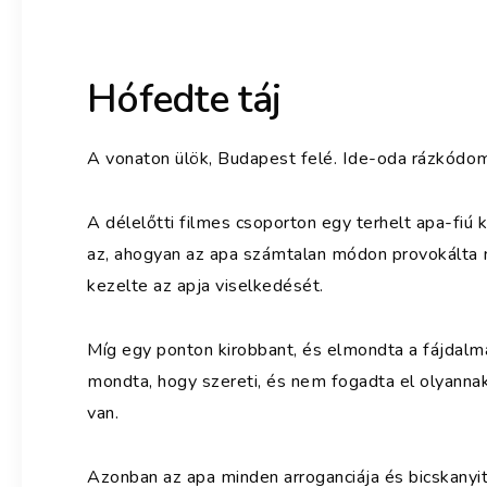
Hófedte táj
A vonaton ülök, Budapest felé. Ide-oda rázkódom
A délelőtti filmes csoporton egy terhelt apa-fiú 
az, ahogyan az apa számtalan módon provokálta má
kezelte az apja viselkedését.
Míg egy ponton kirobbant, és elmondta a fájdalm
mondta, hogy szereti, és nem fogadta el olyanna
van.
Azonban az apa minden arroganciája és bicskanyit