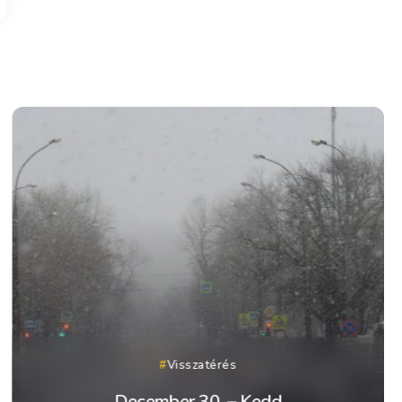
Visszatérés
December 30. – Kedd