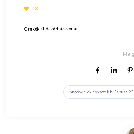
18
Címkék:
hó
kórház
vonat
Meg