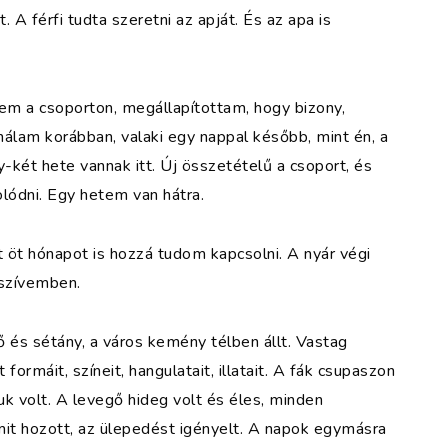
. A férfi tudta szeretni az apját. És az apa is
tem a csoporton, megállapítottam, hogy bizony,
álam korábban, valaki egy nappal később, mint én, a
-két hete vannak itt. Új összetételű a csoport, és
lódni. Egy hetem van hátra.
t öt hónapot is hozzá tudom kapcsolni. A nyár végi
szívemben.
dő és sétány, a város kemény télben állt. Vastag
ormáit, színeit, hangulatait, illatait. A fák csupaszon
uk volt. A levegő hideg volt és éles, minden
amit hozott, az ülepedést igényelt. A napok egymásra