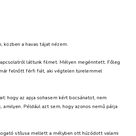
, közben a havas tájat nézem.
kapcsolatról láttunk filmet. Mélyen megérintett. Főleg
r felnőtt férfi fiát, aki végtelen türelemmel
ait: hogy az apja sohasem kért bocsánatot, nem
k, amilyen. Például azt sem, hogy azonos nemű párja
ogató stílusa mellett a mélyben ott húzódott valami