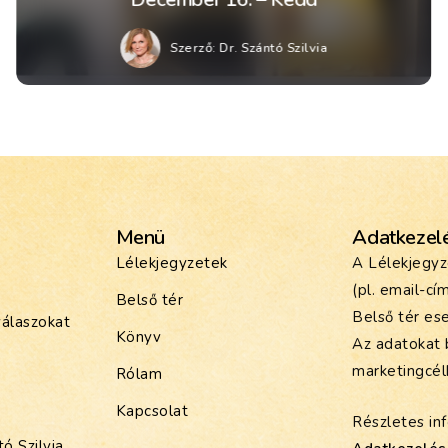
Szerző:
Dr. Szántó Szilvia
Menü
Adatkezel
Lélekjegyzetek
A Lélekjegyz
(pl. email-cí
Belső tér
Belső tér ese
válaszokat
Könyv
Az adatokat 
marketingcél
Rólam
Kapcsolat
Részletes inf
ó Szilvia