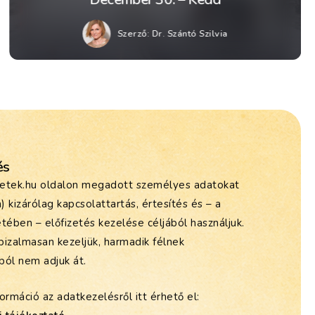
Szerző:
Dr. Szántó Szilvia
és
etek.hu oldalon megadott személyes adatokat
m) kizárólag kapcsolattartás, értesítés és – a
tében – előfizetés kezelése céljából használjuk.
bizalmasan kezeljük, harmadik félnek
ból nem adjuk át.
ormáció az adatkezelésről itt érhető el: