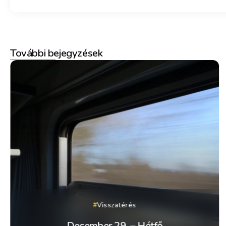
További bejegyzések
Visszatérés
December 29. – Hétfő