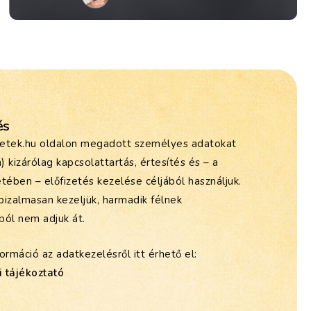
és
etek.hu oldalon megadott személyes adatokat
m) kizárólag kapcsolattartás, értesítés és – a
tében – előfizetés kezelése céljából használjuk.
bizalmasan kezeljük, harmadik félnek
ból nem adjuk át.
ormáció az adatkezelésről itt érhető el:
 tájékoztató