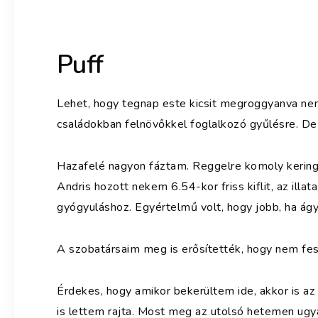
Puff
Lehet, hogy tegnap este kicsit megroggyanva n
családokban felnövőkkel foglalkozó gyűlésre. De 
Hazafelé nagyon fáztam. Reggelre komoly keringőr
Andris hozott nekem 6.54-kor friss kiflit, az illat
gyógyuláshoz. Egyértelmű volt, hogy jobb, ha ág
A szobatársaim meg is erősítették, hogy nem fest
Érdekes, hogy amikor bekerültem ide, akkor is a
is lettem rajta. Most meg az utolsó hetemen ug