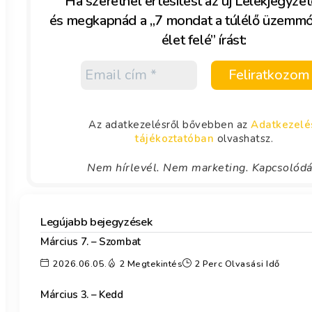
Ha szeretnél értesítést az új Lélekjegyzet
és megkapnád a „7 mondat a túlélő üzemm
élet felé” írást:
Az adatkezelésről bővebben az
Adatkezelé
tájékoztatóban
olvashatsz.
Nem hírlevél. Nem marketing. Kapcsolód
Legújabb bejegyzések
Március 7. – Szombat
2026.06.05.
2 Megtekintés
2 Perc Olvasási Idő
Március 3. – Kedd