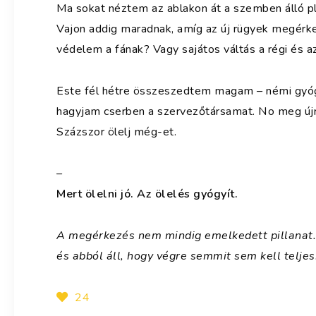
Ma sokat néztem az ablakon át a szemben álló pla
Vajon addig maradnak, amíg az új rügyek megérkez
védelem a fának? Vagy sajátos váltás a régi és a
Este fél hétre összeszedtem magam – némi gyógy
hagyjam cserben a szervezőtársamat. No meg újr
Százszor ölelj még-et.
–
Mert ölelni jó. Az ölelés gyógyít.
A megérkezés nem mindig emelkedett pillanat.
és abból áll, hogy végre semmit sem kell teljesí
24