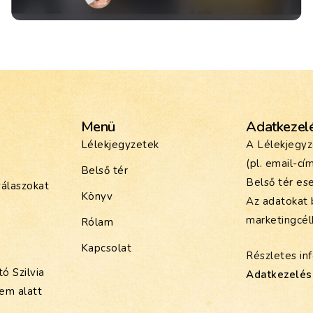
Menü
Adatkezel
Lélekjegyzetek
A Lélekjegyz
(pl. email-cí
Belső tér
Belső tér ese
válaszokat
Könyv
Az adatokat 
marketingcél
Rólam
Kapcsolat
Részletes inf
ó Szilvia
Adatkezelési
lem alatt