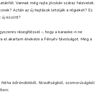
tánfát. Vannak még rajta jócskán száraz falevelek.
nek? Aztán az új hajtások letolják a régieket? Ez
z új között?
szeres rásegítéssel –, hogy a karaoke-n ne
a el akartam énekelni a Fényév távolságot. Meg a
 Néha bőröndökből, fáradtságból, szomorúságból
teni.