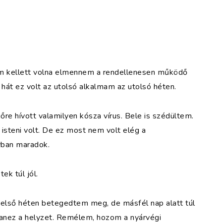
em kellett volna elmennem a rendellenesen működő
hát ez volt az utolsó alkalmam az utolsó héten.
e hívott valamilyen kósza vírus. Bele is szédültem.
a isteni volt. De ez most nem volt elég a
yban maradok.
ek túl jól.
z első héten betegedtem meg, de másfél nap alatt túl
yanez a helyzet. Remélem, hozom a nyárvégi