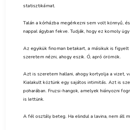
statisztikámat.
Talán a kórházba megérkezni sem volt könnyű, é
nappal ágyban fekve. Tudják, hogy ez komoly ügye
Az egyikük finoman betakart, a másikuk is figyel
szeretem nézni, ahogy eszik. Ó, apró örömök.
Azt is szeretem hallani, ahogy kortyolja a vizet, 
Kialakult köztünk egy sajátos intimitás. Azt is s
poharában. Fruzsi-hangok, amelyek hiányozni fogna
is lettünk.
A fél osztály beteg. Ha elindul a lavina, nem áll 