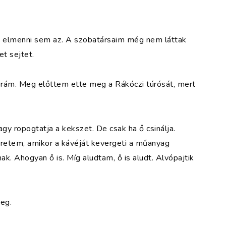
s elmenni sem az. A szobatársaim még nem láttak
t sejtet.
t rám. Meg előttem ette meg a Rákóczi túrósát, mert
vagy ropogtatja a kekszet. De csak ha ő csinálja.
zeretem, amikor a kávéját kevergeti a műanyag
k. Ahogyan ő is. Míg aludtam, ő is aludt. Alvópajtik
meg.