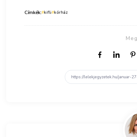
Címkék:
kifli
kórház
Meg