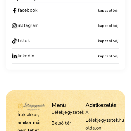
facebook
kapcsolódj
instagram
kapcsolódj
tiktok
kapcsolódj
linkedIn
kapcsolódj
Menü
Adatkezelés
Lélekjegyzetek
A
Írok akkor,
Lélekjegyzetek.hu
amikor már
Belső tér
oldalon
nem lehet