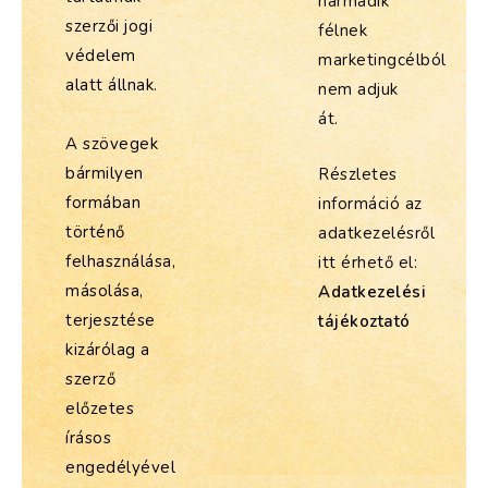
harmadik
szerzői jogi
félnek
védelem
marketingcélból
alatt állnak.
nem adjuk
át.
A szövegek
bármilyen
Részletes
formában
információ az
történő
adatkezelésről
felhasználása,
itt érhető el:
másolása,
Adatkezelési
terjesztése
tájékoztató
kizárólag a
szerző
előzetes
írásos
engedélyével