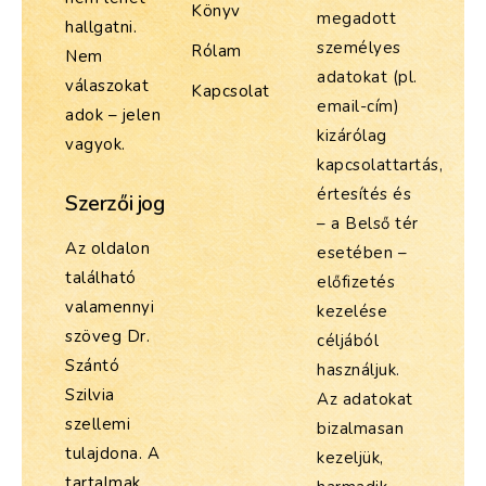
Könyv
megadott
hallgatni.
személyes
Rólam
Nem
adatokat (pl.
válaszokat
Kapcsolat
email-cím)
adok – jelen
kizárólag
vagyok.
kapcsolattartás,
értesítés és
Szerzői jog
– a Belső tér
Az oldalon
esetében –
található
előfizetés
valamennyi
kezelése
szöveg Dr.
céljából
Szántó
használjuk.
Szilvia
Az adatokat
szellemi
bizalmasan
tulajdona. A
kezeljük,
tartalmak