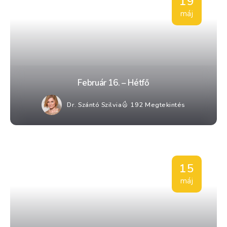
19
máj
Február 16. – Hétfő
Dr. Szántó Szilvia
192 Megtekintés
15
máj