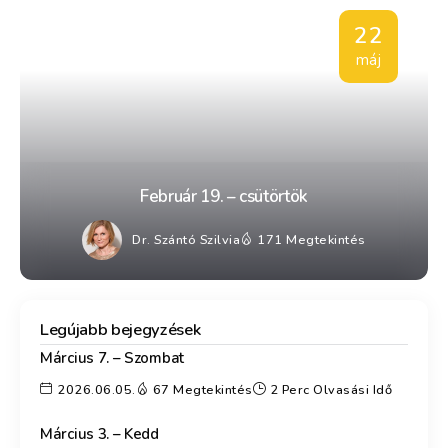
22
máj
Február 19. – csütörtök
Dr. Szántó Szilvia
171 Megtekintés
Legújabb bejegyzések
Március 7. – Szombat
2026.06.05.
67 Megtekintés
2 Perc Olvasási Idő
Március 3. – Kedd