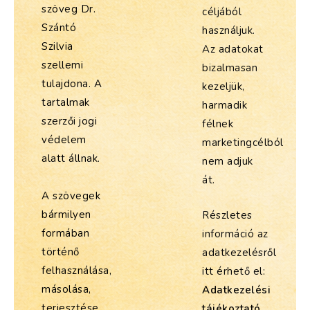
szöveg Dr.
céljából
Szántó
használjuk.
Szilvia
Az adatokat
szellemi
bizalmasan
tulajdona. A
kezeljük,
tartalmak
harmadik
szerzői jogi
félnek
védelem
marketingcélból
alatt állnak.
nem adjuk
át.
A szövegek
bármilyen
Részletes
formában
információ az
történő
adatkezelésről
felhasználása,
itt érhető el:
másolása,
Adatkezelési
terjesztése
tájékoztató