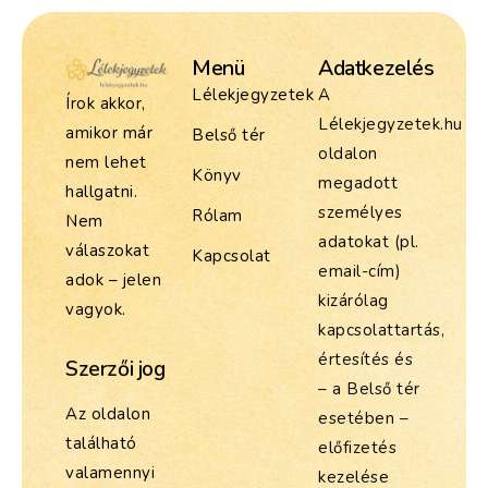
Menü
Adatkezelés
Lélekjegyzetek
A
Írok akkor,
Lélekjegyzetek.hu
amikor már
Belső tér
oldalon
nem lehet
Könyv
megadott
hallgatni.
személyes
Rólam
Nem
adatokat (pl.
válaszokat
Kapcsolat
email-cím)
adok – jelen
kizárólag
vagyok.
kapcsolattartás,
értesítés és
Szerzői jog
– a Belső tér
Az oldalon
esetében –
található
előfizetés
valamennyi
kezelése